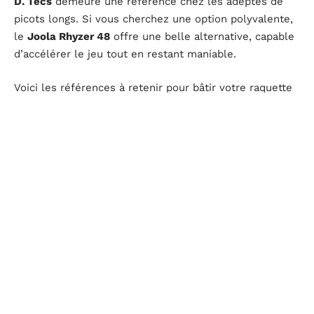
D. Tecs
demeure une référence chez les adeptes de
picots longs. Si vous cherchez une option polyvalente,
le
Joola Rhyzer 48
offre une belle alternative, capable
d’accélérer le jeu tout en restant maniable.
Voici les références à retenir pour bâtir votre raquette
en 2025 :
Butterfly
: Tenergy 05, Dignics 09C
Stiga
: DNA Platinum, Mantra Pro
Donic
: Bluefire M1, Slice 40 CD
Tibhar
: Evolution MX-P, Grass D. Tecs
Victas
: V>15 Extra
Joola
: Rhyzer 48
Yasaka
: Rakza 7
Le choix d’une
raquette ping pong
dépend aussi du