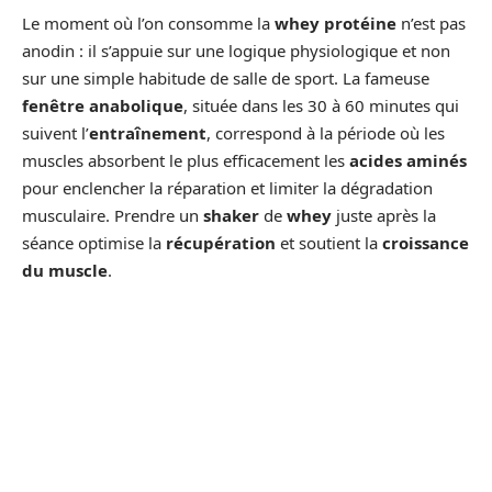
Le moment où l’on consomme la
whey protéine
n’est pas
anodin : il s’appuie sur une logique physiologique et non
sur une simple habitude de salle de sport. La fameuse
fenêtre anabolique
, située dans les 30 à 60 minutes qui
suivent l’
entraînement
, correspond à la période où les
muscles absorbent le plus efficacement les
acides aminés
pour enclencher la réparation et limiter la dégradation
musculaire. Prendre un
shaker
de
whey
juste après la
séance optimise la
récupération
et soutient la
croissance
du muscle
.
Mais ce n’est pas la seule option. Au
petit-déjeuner
,
surtout si celui-ci manque de protéines, la whey permet de
relancer l’
anabolisme
après une nuit de jeûne et de
prévenir la fonte musculaire. En
collation
au cours de la
journée, elle aide à calmer l’appétit et stabilise la glycémie,
un atout de taille pendant une
phase de perte de poids
.