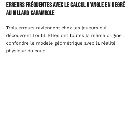
Erreurs fréquentes avec le calcul d’angle en degré
au billard carambole
Trois erreurs reviennent chez les joueurs qui
découvrent l’outil. Elles ont toutes la même origine :
confondre le modèle géométrique avec la réalité
physique du coup.
Ignorer la déformation à l’impact.
La bille de billard
n’est pas parfaitement rigide. À l’impact contre une
autre bille, une micro-déformation se produit, ce qui
modifie l’angle de sortie réel par rapport au calcul
purement géométrique. La calculette de ffbillard.org
tente de compenser cet écart, mais le résultat reste
une estimation.
Confondre rotation et effet. La rotation en degré
mesurée par l’outil décrit le spin de la bille autour de