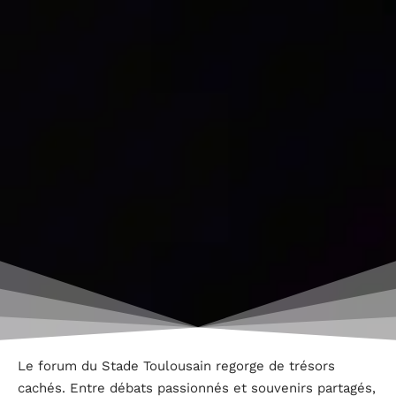
Le forum du Stade Toulousain regorge de trésors
cachés. Entre débats passionnés et souvenirs partagés,